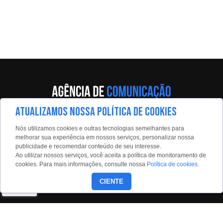
ATUALIZAMOS NOSSA POLÍTICA DE COOKIES
Av. Eng. Caetano Álvares, 55 - 5º andar
Nós utilizamos cookies e outras tecnologias semelhantes para
Limão, São Paulo, 02598-900
melhorar sua experiência em nossos serviços, personalizar nossa
publicidade e recomendar conteúdo de seu interesse.
Contato:
Ao utilizar nossos serviços, você aceita a política de monitoramento de
estadaoconteudo@estadao.com
cookies. Para mais informações, consulte nossa
Política de cookies
.
(11)99350-0439
CIENTE