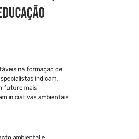
 Educação
ntáveis na formação de
pecialistas indicam,
m futuro mais
m iniciativas ambientais
acto ambiental e