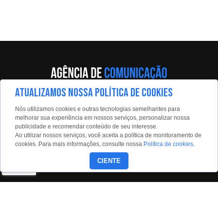
ATUALIZAMOS NOSSA POLÍTICA DE COOKIES
Av. Eng. Caetano Álvares, 55 - 5º andar
Nós utilizamos cookies e outras tecnologias semelhantes para
Limão, São Paulo, 02598-900
melhorar sua experiência em nossos serviços, personalizar nossa
publicidade e recomendar conteúdo de seu interesse.
Contato:
Ao utilizar nossos serviços, você aceita a política de monitoramento de
estadaoconteudo@estadao.com
cookies. Para mais informações, consulte nossa
Política de cookies
.
(11)99350-0439
CIENTE
Siga nossas redes: