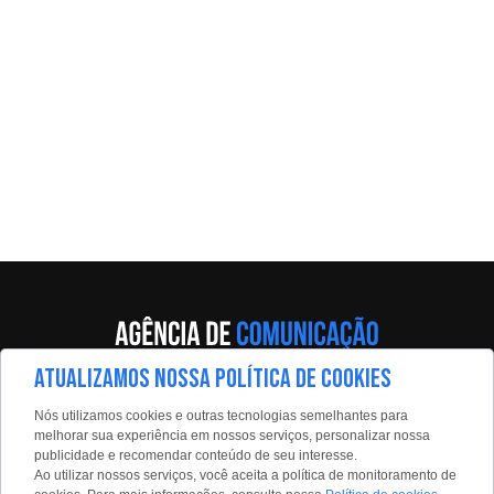
ATUALIZAMOS NOSSA POLÍTICA DE COOKIES
Av. Eng. Caetano Álvares, 55 - 5º andar
Nós utilizamos cookies e outras tecnologias semelhantes para
Limão, São Paulo, 02598-900
melhorar sua experiência em nossos serviços, personalizar nossa
publicidade e recomendar conteúdo de seu interesse.
Contato:
Ao utilizar nossos serviços, você aceita a política de monitoramento de
estadaoconteudo@estadao.com