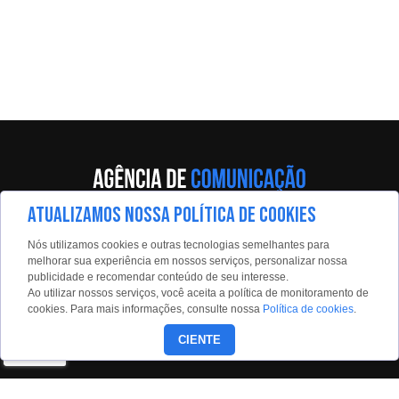
ATUALIZAMOS NOSSA POLÍTICA DE COOKIES
Av. Eng. Caetano Álvares, 55 - 5º andar
Nós utilizamos cookies e outras tecnologias semelhantes para
Limão, São Paulo, 02598-900
melhorar sua experiência em nossos serviços, personalizar nossa
publicidade e recomendar conteúdo de seu interesse.
Contato:
Ao utilizar nossos serviços, você aceita a política de monitoramento de
estadaoconteudo@estadao.com
cookies. Para mais informações, consulte nossa
Política de cookies
.
(11)99350-0439
CIENTE