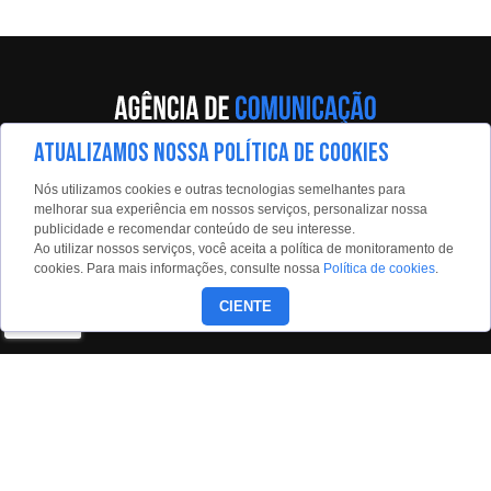
ATUALIZAMOS NOSSA POLÍTICA DE COOKIES
Av. Eng. Caetano Álvares, 55 - 5º andar
Nós utilizamos cookies e outras tecnologias semelhantes para
Limão, São Paulo, 02598-900
melhorar sua experiência em nossos serviços, personalizar nossa
publicidade e recomendar conteúdo de seu interesse.
Contato:
Ao utilizar nossos serviços, você aceita a política de monitoramento de
estadaoconteudo@estadao.com
cookies. Para mais informações, consulte nossa
Política de cookies
.
(11)99350-0439
CIENTE
Siga nossas redes: