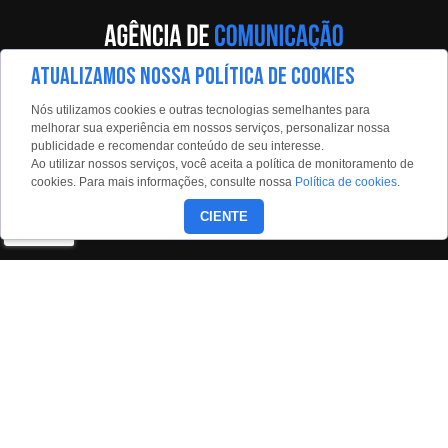
ATUALIZAMOS NOSSA POLÍTICA DE COOKIES
Av. Eng. Caetano Álvares, 55 - 5º andar
Nós utilizamos cookies e outras tecnologias semelhantes para
Limão, São Paulo, 02598-900
melhorar sua experiência em nossos serviços, personalizar nossa
publicidade e recomendar conteúdo de seu interesse.
Contato:
Ao utilizar nossos serviços, você aceita a política de monitoramento de
estadaoconteudo@estadao.com
cookies. Para mais informações, consulte nossa
Política de cookies
.
(11)99350-0439
CIENTE
Siga nossas redes:
Copyright © 2026 - Todos os direitos reservados para o Grupo
Estado.