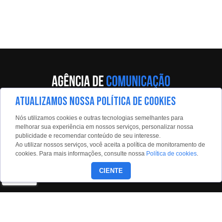
ATUALIZAMOS NOSSA POLÍTICA DE COOKIES
Av. Eng. Caetano Álvares, 55 - 5º andar
Nós utilizamos cookies e outras tecnologias semelhantes para
Limão, São Paulo, 02598-900
melhorar sua experiência em nossos serviços, personalizar nossa
publicidade e recomendar conteúdo de seu interesse.
Contato:
Ao utilizar nossos serviços, você aceita a política de monitoramento de
estadaoconteudo@estadao.com
cookies. Para mais informações, consulte nossa
Política de cookies
.
(11)99350-0439
CIENTE
Siga nossas redes: