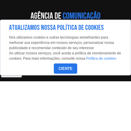
ATUALIZAMOS NOSSA POLÍTICA DE COOKIES
Av. Eng. Caetano Álvares, 55 - 5º andar
Nós utilizamos cookies e outras tecnologias semelhantes para
Limão, São Paulo, 02598-900
melhorar sua experiência em nossos serviços, personalizar nossa
publicidade e recomendar conteúdo de seu interesse.
Contato:
Ao utilizar nossos serviços, você aceita a política de monitoramento de
estadaoconteudo@estadao.com
cookies. Para mais informações, consulte nossa
Política de cookies
.
(11)99350-0439
CIENTE
Siga nossas redes:
Copyright © 2026 - Todos os direitos reservados para o Grupo
Estado.