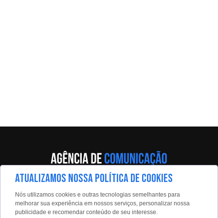
ATUALIZAMOS NOSSA POLÍTICA DE COOKIES
Av. Eng. Caetano Álvares, 55 - 5º andar
Nós utilizamos cookies e outras tecnologias semelhantes para
Limão, São Paulo, 02598-900
melhorar sua experiência em nossos serviços, personalizar nossa
publicidade e recomendar conteúdo de seu interesse.