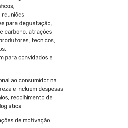
ficos,
e reuniões
ues para degustação,
de carbono, atrações
 produtores, tecnicos,
os.
m para convidados e
onal ao consumidor na
ureza e incluem despesas
mios, recolhimento de
ogística.
ações de motivação