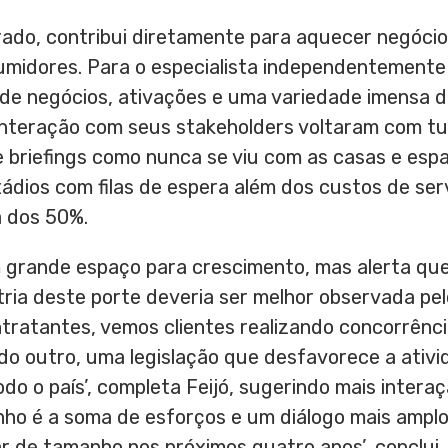
rado, contribui diretamente para aquecer negócio
sumidores. Para o especialista independentemente
s de negócios, ativações e uma variedade imensa d
 interação com seus stakeholders voltaram com tu
 briefings como nunca se viu com as casas e es
ádios com filas de espera além dos custos de ser
 dos 50%.
 grande espaço para crescimento, mas alerta que
ria deste porte deveria ser melhor observada pel
tratantes, vemos clientes realizando concorrênci
 do outro, uma legislação que desfavorece a ati
do o país’, completa Feijó, sugerindo mais intera
nho é a soma de esforços e um diálogo mais amplo
 de tamanho nos próximos quatro anos’, conclui.