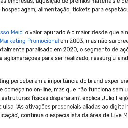
 das empresas, aquisição de prêmios materiais e 
r, hospedagem, alimentação, tickets para espetác
osso Meio’
o valor apurado é o maior desde que a m
Marketing Promocional
em 2003, mas não surpre
 totalmente paralisado em 2020, o segmento de aç
 aglomerações para ser realizado, ressurgiu aind
ting perceberam a importância do brand experien
 começa no on-line, mas que não funciona sem u
estruturas físicas dispararam’, explica Julio Feijó
uisa. ‘As ativações presenciais aliadas ao digita
icação’, continua o especialista da área de Live M