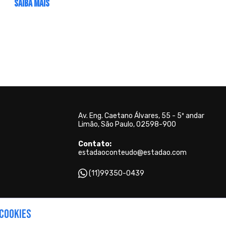
SAIBA MAIS
Av. Eng. Caetano Álvares, 55 - 5º andar
Limão, São Paulo, 02598-900
Contato:
estadaoconteudo@estadao.com
(11)99350-0439
Copyright © 2026 - Todos os direitos reservados para o Grupo Estado
 COOKIES