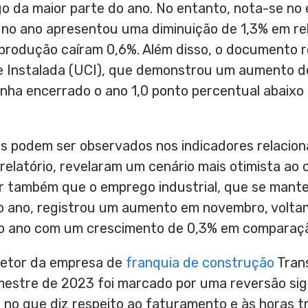
o da maior parte do ano. No entanto, nota-se no
no ano apresentou uma diminuição de 1,3% em re
 produção caíram 0,6%. Além disso, o documento 
e Instalada (UCI), que demonstrou um aumento de
ha encerrado o ano 1,0 ponto percentual abaixo
os podem ser observados nos indicadores relacio
 relatório, revelaram um cenário mais otimista a
ar também que o emprego industrial, que se mant
do ano, registrou um aumento em novembro, voltan
o ano com um crescimento de 0,3% em comparaç
iretor da empresa de
franquia de construção
Trans
mestre de 2023 foi marcado por uma reversão signi
 no que diz respeito ao faturamento e às horas t