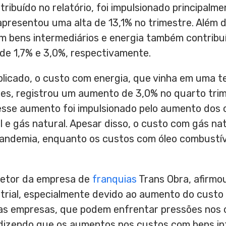
ribuído no relatório, foi impulsionado principalm
presentou uma alta de 13,1% no trimestre. Além 
om bens intermediários e energia também contrib
s de 1,7% e 3,0%, respectivamente.
blicado, o custo com energia, que vinha em uma 
res, registrou um aumento de 3,0% no quarto tri
sse aumento foi impulsionado pelo aumento dos 
el e gás natural. Apesar disso, o custo com gás n
andemia, enquanto os custos com óleo combustíve
iretor da empresa de
franquias
Trans Obra, afirmo
trial, especialmente devido ao aumento do custo 
 as empresas, que podem enfrentar pressões nos 
dizendo que os aumentos nos custos com bens int