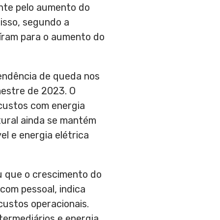
ente pelo aumento do
disso, segundo a
uíram para o aumento do
tendência de queda nos
mestre de 2023. O
custos com energia
atural ainda se mantém
l e energia elétrica
u que o crescimento do
com pessoal, indica
custos operacionais.
ermediários e energia