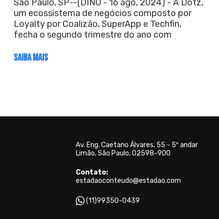
São Paulo, SP--(DINO - 16 ago, 2024) - A Dotz,
um ecossistema de negócios composto por
Loyalty por Coalizão, SuperApp e Techfin,
fecha o segundo trimestre do ano com
SAIBA MAIS
Av. Eng. Caetano Álvares, 55 - 5º andar
Limão, São Paulo, 02598-900
Contato:
estadaoconteudo@estadao.com
(11)99350-0439