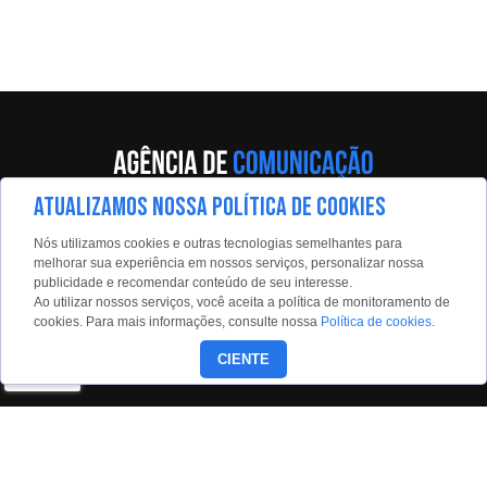
ATUALIZAMOS NOSSA POLÍTICA DE COOKIES
Av. Eng. Caetano Álvares, 55 - 5º andar
Nós utilizamos cookies e outras tecnologias semelhantes para
Limão, São Paulo, 02598-900
melhorar sua experiência em nossos serviços, personalizar nossa
publicidade e recomendar conteúdo de seu interesse.
Contato:
Ao utilizar nossos serviços, você aceita a política de monitoramento de
estadaoconteudo@estadao.com
cookies. Para mais informações, consulte nossa
Política de cookies
.
(11)99350-0439
CIENTE
Siga nossas redes: