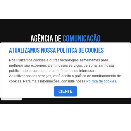
ATUALIZAMOS NOSSA POLÍTICA DE COOKIES
Av. Eng. Caetano Álvares, 55 - 5º andar
Nós utilizamos cookies e outras tecnologias semelhantes para
Limão, São Paulo, 02598-900
melhorar sua experiência em nossos serviços, personalizar nossa
publicidade e recomendar conteúdo de seu interesse.
Contato:
Ao utilizar nossos serviços, você aceita a política de monitoramento de
estadaoconteudo@estadao.com
cookies. Para mais informações, consulte nossa
Política de cookies
.
(11)99350-0439
CIENTE
Siga nossas redes: