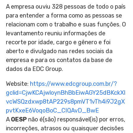
A empresa ouviu 328 pessoas de todo o país
para entender a forma como as pessoas se
relacionam com o trabalho e suas funções. O
levantamento reuniu informações de
recorte por idade, cargo e gênero e foi
aberto e divulgado nas redes sociais da
empresa e para os contatos da base de
dados da EDC Group.
Website:
https://www.edcgroup.com.br/?
gclid=CjwKCAjwloynBhBbEiwAGY25dBKckXl
vcWSQzdxwp8tAP229s8pmVT1vTh4i9J2gX
pvtKxeE6VoqoBoC_CIQAvD_BwE
A
OESP
não é(são) responsável(is) por erros,
incorreções, atrasos ou quaisquer decisões