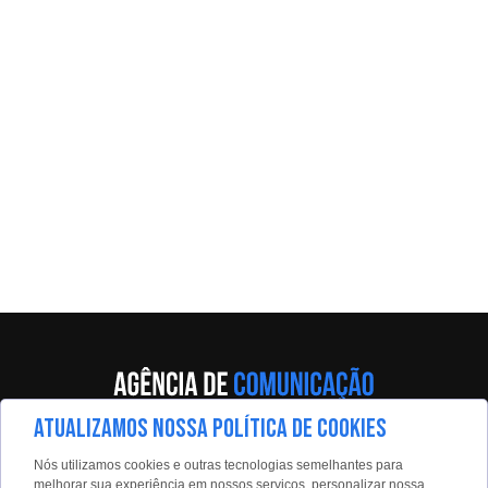
ATUALIZAMOS NOSSA POLÍTICA DE COOKIES
Av. Eng. Caetano Álvares, 55 - 5º andar
Nós utilizamos cookies e outras tecnologias semelhantes para
Limão, São Paulo, 02598-900
melhorar sua experiência em nossos serviços, personalizar nossa