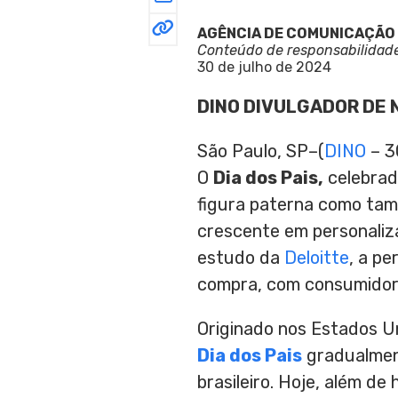
AGÊNCIA DE COMUNICAÇÃO
Conteúdo de responsabilidad
30 de julho de 2024
DINO DIVULGADOR DE 
São Paulo, SP–(
DINO
– 30
O
Dia dos Pais,
celebrad
figura paterna como tam
crescente em personaliz
estudo da
Deloitte
, a p
compra, com consumidore
Originado nos Estados Uni
Dia dos Pais
gradualment
brasileiro. Hoje, além d