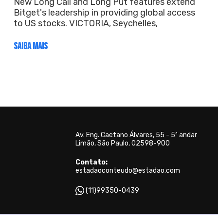
New Long Call and Long Put features extend
Bitget's leadership in providing global access
to US stocks. VICTORIA, Seychelles,
SAIBA MAIS
Av. Eng. Caetano Álvares, 55 - 5º andar
Limão, São Paulo, 02598-900
Contato:
estadaoconteudo@estadao.com
(11)99350-0439