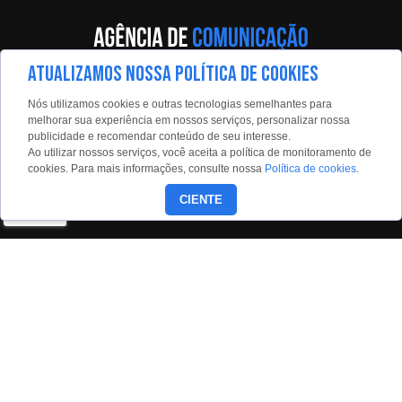
ATUALIZAMOS NOSSA POLÍTICA DE COOKIES
Av. Eng. Caetano Álvares, 55 - 5º andar
Nós utilizamos cookies e outras tecnologias semelhantes para
Limão, São Paulo, 02598-900
melhorar sua experiência em nossos serviços, personalizar nossa
publicidade e recomendar conteúdo de seu interesse.
Contato:
Ao utilizar nossos serviços, você aceita a política de monitoramento de
estadaoconteudo@estadao.com
cookies. Para mais informações, consulte nossa
Política de cookies
.
(11)99350-0439
CIENTE
Siga nossas redes:
Copyright © 2026 - Todos os direitos reservados para o Grupo
Estado.