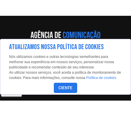
ATUALIZAMOS NOSSA POLÍTICA DE COOKIES
Av. Eng. Caetano Álvares, 55 - 5º andar
Nós utilizamos cookies e outras tecnologias semelhantes para
Limão, São Paulo, 02598-900
melhorar sua experiência em nossos serviços, personalizar nossa
publicidade e recomendar conteúdo de seu interesse.
Contato:
Ao utilizar nossos serviços, você aceita a política de monitoramento de
estadaoconteudo@estadao.com
cookies. Para mais informações, consulte nossa
Política de cookies
.
(11)99350-0439
CIENTE
Siga nossas redes: