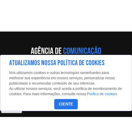
ATUALIZAMOS NOSSA POLÍTICA DE COOKIES
Av. Eng. Caetano Álvares, 55 - 5º andar
Nós utilizamos cookies e outras tecnologias semelhantes para
Limão, São Paulo, 02598-900
melhorar sua experiência em nossos serviços, personalizar nossa
publicidade e recomendar conteúdo de seu interesse.
Contato:
Ao utilizar nossos serviços, você aceita a política de monitoramento de
estadaoconteudo@estadao.com
cookies. Para mais informações, consulte nossa
Política de cookies
.
(11)99350-0439
CIENTE
Siga nossas redes: