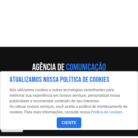
ATUALIZAMOS NOSSA POLÍTICA DE COOKIES
Av. Eng. Caetano Álvares, 55 - 5º andar
Nós utilizamos cookies e outras tecnologias semelhantes para
Limão, São Paulo, 02598-900
melhorar sua experiência em nossos serviços, personalizar nossa
publicidade e recomendar conteúdo de seu interesse.
Contato:
Ao utilizar nossos serviços, você aceita a política de monitoramento de
estadaoconteudo@estadao.com
cookies. Para mais informações, consulte nossa
Política de cookies
.
(11)99350-0439
CIENTE