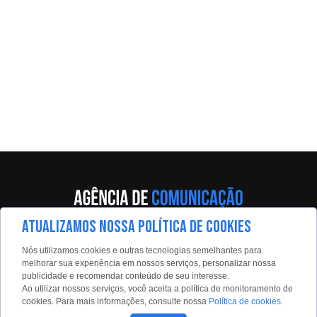
ATUALIZAMOS NOSSA POLÍTICA DE COOKIES
Av. Eng. Caetano Álvares, 55 - 5º andar
Nós utilizamos cookies e outras tecnologias semelhantes para
Limão, São Paulo, 02598-900
melhorar sua experiência em nossos serviços, personalizar nossa
publicidade e recomendar conteúdo de seu interesse.
Contato:
Ao utilizar nossos serviços, você aceita a política de monitoramento de
estadaoconteudo@estadao.com
cookies. Para mais informações, consulte nossa
Política de cookies
.