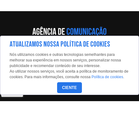
ATUALIZAMOS NOSSA POLÍTICA DE COOKIES
Av. Eng. Caetano Álvares, 55 - 5º andar
Nós utilizamos cookies e outras tecnologias semelhantes para
Limão, São Paulo, 02598-900
melhorar sua experiência em nossos serviços, personalizar nossa
publicidade e recomendar conteúdo de seu interesse.
Contato:
Ao utilizar nossos serviços, você aceita a política de monitoramento de
estadaoconteudo@estadao.com
cookies. Para mais informações, consulte nossa
Política de cookies
.
(11)99350-0439
CIENTE
Siga nossas redes: