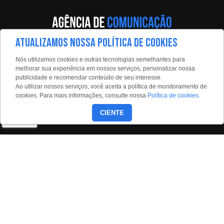
ATUALIZAMOS NOSSA POLÍTICA DE COOKIES
Av. Eng. Caetano Álvares, 55 - 5º andar
Nós utilizamos cookies e outras tecnologias semelhantes para
Limão, São Paulo, 02598-900
melhorar sua experiência em nossos serviços, personalizar nossa
publicidade e recomendar conteúdo de seu interesse.
Contato:
Ao utilizar nossos serviços, você aceita a política de monitoramento de
estadaoconteudo@estadao.com
cookies. Para mais informações, consulte nossa
Política de cookies
.
(11)99350-0439
CIENTE
Siga nossas redes:
Copyright © 2026 - Todos os direitos reservados para o Grupo
Estado.