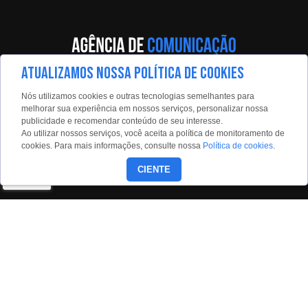
ATUALIZAMOS NOSSA POLÍTICA DE COOKIES
Av. Eng. Caetano Álvares, 55 - 5º andar
Nós utilizamos cookies e outras tecnologias semelhantes para
Limão, São Paulo, 02598-900
melhorar sua experiência em nossos serviços, personalizar nossa
publicidade e recomendar conteúdo de seu interesse.
Contato:
Ao utilizar nossos serviços, você aceita a política de monitoramento de
estadaoconteudo@estadao.com
cookies. Para mais informações, consulte nossa
Política de cookies
.
(11)99350-0439
CIENTE
Siga nossas redes:
Copyright © 2026 - Todos os direitos reservados para o Grupo