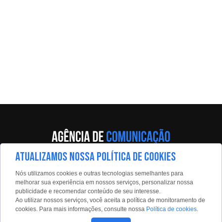
ATUALIZAMOS NOSSA POLÍTICA DE COOKIES
Av. Eng. Caetano Álvares, 55 - 5º andar
Nós utilizamos cookies e outras tecnologias semelhantes para
Limão, São Paulo, 02598-900
melhorar sua experiência em nossos serviços, personalizar nossa
publicidade e recomendar conteúdo de seu interesse.
Contato:
Ao utilizar nossos serviços, você aceita a política de monitoramento de
estadaoconteudo@estadao.com
cookies. Para mais informações, consulte nossa
Política de cookies
.