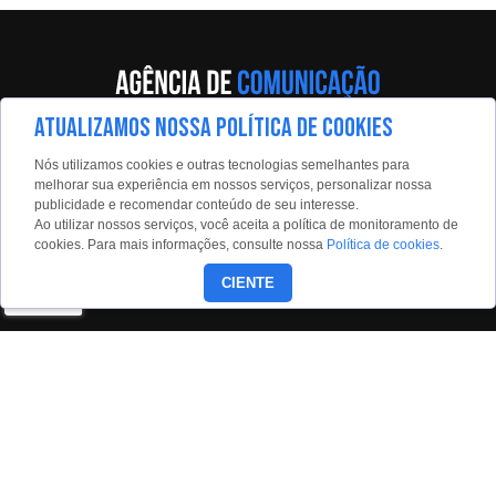
ATUALIZAMOS NOSSA POLÍTICA DE COOKIES
Av. Eng. Caetano Álvares, 55 - 5º andar
Nós utilizamos cookies e outras tecnologias semelhantes para
Limão, São Paulo, 02598-900
melhorar sua experiência em nossos serviços, personalizar nossa
publicidade e recomendar conteúdo de seu interesse.
Contato:
Ao utilizar nossos serviços, você aceita a política de monitoramento de
estadaoconteudo@estadao.com
cookies. Para mais informações, consulte nossa
Política de cookies
.
(11)99350-0439
CIENTE
Siga nossas redes: