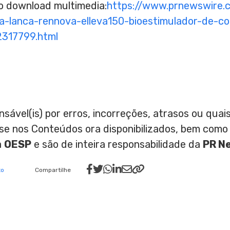
to download multimedia:
https://www.prnewswire.
a-lanca-rennova-elleva150-bioestimulador-de-co
2317799.html
nsável(is) por erros, incorreções, atrasos ou qu
ase nos Conteúdos ora disponibilizados, bem como
a
OESP
e são de inteira responsabilidade da
PR N
to
Compartilhe