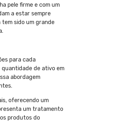
nha pele firme e com um
udam a estar sempre
va tem sido um grande
a.
ões para cada
 quantidade de ativo em
 Essa abordagem
ntes.
ais, oferecendo um
representa um tratamento
ros produtos do