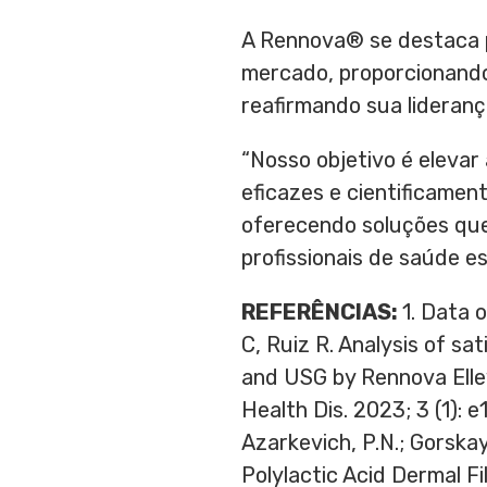
A Rennova® se destaca p
mercado, proporcionando 
reafirmando sua lideranç
“Nosso objetivo é eleva
eficazes e cientificame
oferecendo soluções que
profissionais de saúde e
REFERÊNCIAS:
1. Data 
C, Ruiz R. Analysis of sa
and USG by Rennova Ellev
Health Dis. 2023; 3 (1): e
Azarkevich, P.N.; Gorska
Polylactic Acid Dermal Fi