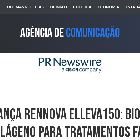
ÚLTIMAS NOTÍCIAS
OPINIÃO
POLÍTICA
ECONOMIA
ESTADÃ
nça Rennova Elleva150: Bi
olágeno Para Tratamentos Fa