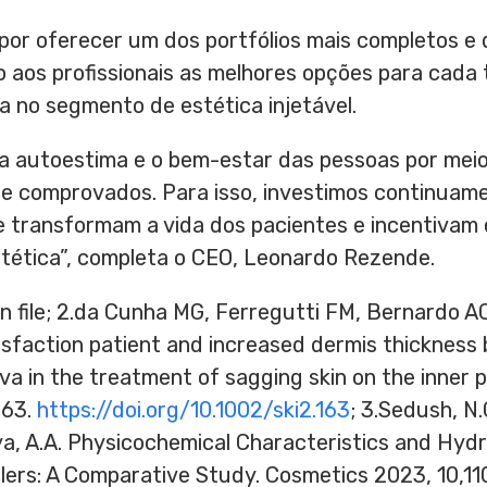
or oferecer um dos portfólios mais completos e d
aos profissionais as melhores opções para cada t
a no segmento de estética injetável.
r a autoestima e o bem-estar das pessoas por mei
nte comprovados. Para isso, investimos continuam
 transformam a vida dos pacientes e incentivam 
stética”, completa o CEO,
Leonardo Rezende
.
on file; 2.da Cunha MG, Ferregutti FM, Bernardo 
tisfaction patient and increased dermis thickness
a in the treatment of sagging skin on the inner p
163.
https://doi.org/10.1002/ski2.163
; 3.Sedush, N.G.
ya, A.A. Physicochemical Characteristics and Hyd
llers: A Comparative Study. Cosmetics 2023, 10,11