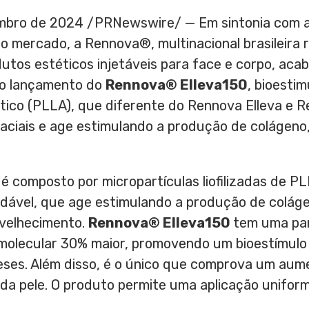
mbro de 2024
/PRNewswire/ — Em sintonia com a
 do mercado, a Rennova®, multinacional brasileira 
tos estéticos injetáveis para face e corpo, acaba
ovo lançamento do
Rennova® Elleva150
, bioesti
tico (PLLA), que diferente do Rennova Elleva e R
aciais e age estimulando a produção de colágeno,
0
é composto por micropartículas liofilizadas de 
adável, que age estimulando a produção de colág
nvelhecimento.
Rennova® Elleva150
tem uma par
 molecular 30% maior, promovendo um bioestímulo
eses. Além disso, é o único que comprova um aum
a pele. O produto permite uma aplicação unifor