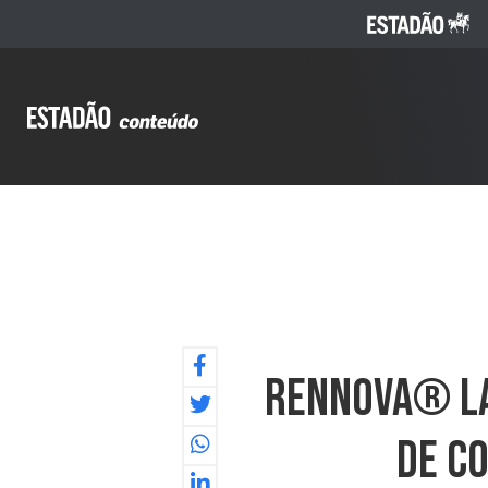
Rennova® La
De C