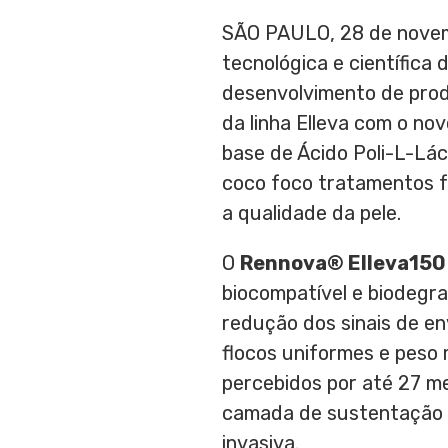
SÃO PAULO
,
28 de nove
tecnológica e científica
desenvolvimento de produ
da linha Elleva com o n
base de Ácido Poli-L-Lác
coco foco tratamentos f
a qualidade da pele.
O
Rennova® Elleva15
biocompatível e biodegr
redução dos sinais de e
flocos uniformes e peso
percebidos por até 27 m
camada de sustentação d
invasiva.