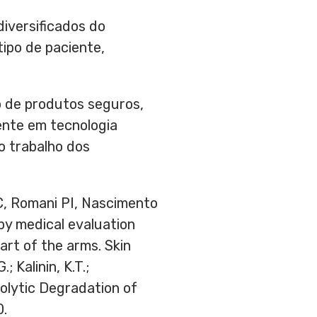
iversificados do
ipo de paciente,
o de produtos seguros,
ente em tecnologia
o trabalho dos
AC, Romani PI, Nascimento
 by medical evaluation
art of the arms. Skin
; Kalinin, K.T.;
rolytic Degradation of
0.