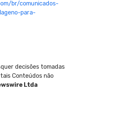
com/br/comunicados-
lageno-para-
aisquer decisões tomadas
 tais Conteúdos não
ewswire Ltda