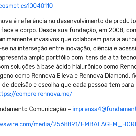
/cosmetics10040110
nova é referência no desenvolvimento de produt
a face e corpo. Desde sua fundação, em 2008, con
inimamente invasivos que colaborem para a auto
se na interseção entre inovação, ciência e acess
 apresenta amplo portfólio com itens de alta tecn
com soluções à base ácido hialurônico como Renno
ágeno como Rennova Elleva e Rennova Diamond, fi
 de decisão e escolha que cada pessoa tem para 
ttps://compre.rennova.me/
Fundamento Comunicação –
imprensa4@fundament
newswire.com/media/2568891/EMBALAGEM_HOR