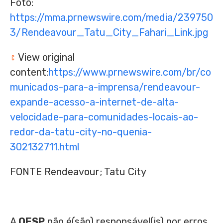
Foto:
https://mma.prnewswire.com/media/239750
3/Rendeavour_Tatu_City_Fahari_Link.jpg
View original
content:
https://www.prnewswire.com/br/co
municados-para-a-imprensa/rendeavour-
expande-acesso-a-internet-de-alta-
velocidade-para-comunidades-locais-ao-
redor-da-tatu-city-no-quenia-
302132711.html
FONTE Rendeavour; Tatu City
A
OESP
não é(são) responsável(is) por erros,