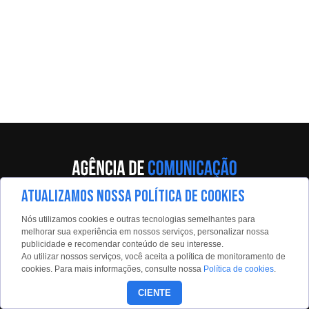
ATUALIZAMOS NOSSA POLÍTICA DE COOKIES
Av. Eng. Caetano Álvares, 55 - 5º andar
Nós utilizamos cookies e outras tecnologias semelhantes para
Limão, São Paulo, 02598-900
melhorar sua experiência em nossos serviços, personalizar nossa
publicidade e recomendar conteúdo de seu interesse.
Contato:
Ao utilizar nossos serviços, você aceita a política de monitoramento de
estadaoconteudo@estadao.com
cookies. Para mais informações, consulte nossa
Política de cookies
.
(11)99350-0439
CIENTE