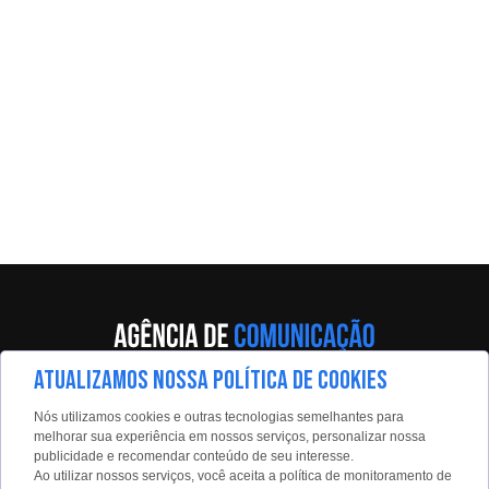
ATUALIZAMOS NOSSA POLÍTICA DE COOKIES
Av. Eng. Caetano Álvares, 55 - 5º andar
Nós utilizamos cookies e outras tecnologias semelhantes para
Limão, São Paulo, 02598-900
melhorar sua experiência em nossos serviços, personalizar nossa
publicidade e recomendar conteúdo de seu interesse.
Contato:
Ao utilizar nossos serviços, você aceita a política de monitoramento de