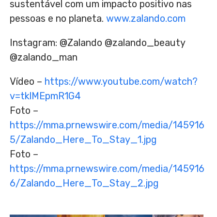
sustentável com um impacto positivo nas
pessoas e no planeta.
www.zalando.com
Instagram: @Zalando @zalando_beauty
@zalando_man
Vídeo –
https://www.youtube.com/watch?
v=tklMEpmR1G4
Foto –
https://mma.prnewswire.com/media/145916
5/Zalando_Here_To_Stay_1.jpg
Foto –
https://mma.prnewswire.com/media/145916
6/Zalando_Here_To_Stay_2.jpg