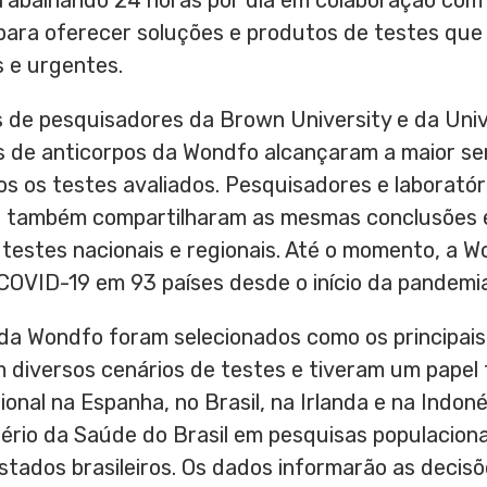
rabalhando 24 horas por dia em colaboração com 
para oferecer soluções e produtos de testes qu
 e urgentes.
s de pesquisadores da
Brown University
e da
Univ
 de anticorpos da Wondfo alcançaram a maior sen
os os testes avaliados. Pesquisadores e laboratór
lia também compartilharam as mesmas conclusões
testes nacionais e regionais. Até o momento, a 
COVID-19 em 93 países desde o início da pandemia
da Wondfo foram selecionados como os principais
 diversos cenários de testes e tiveram um papel
onal na Espanha, no Brasil, na Irlanda e na Indon
ério da Saúde do Brasil em pesquisas populacion
stados brasileiros. Os dados informarão as decisõ