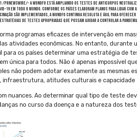
021 /PRNewswire/– A Wondfo está ampliando os testes de anticorpos neutraliz
D-19 em todo o mundo. Conforme os países elaboram planos para lidar com a 
inação são implementados, a Wondfo continua resoluta e ágil para oferecer
 estratégias de testes apropriadas que possam ajudar a controlar a pandemia
 informa programas eficazes de intervenção em 
 das atividades econômicas. No entanto, durante
cil para os países determinar uma estratégia de t
m única para todos. Não é apenas impossível que
 eles não podem adotar exatamente as mesmas es
, infraestrutura, atitudes culturais e capacidad
om nuances. Ao determinar qual tipo de teste de
nças no curso da doença e a natureza dos teste