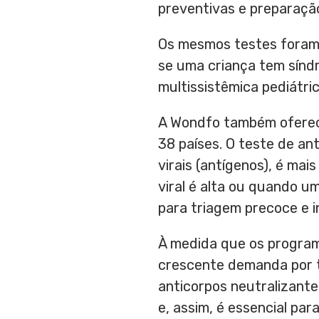
preventivas e preparação
Os mesmos testes foram 
se uma criança tem síndr
multissistêmica pediátri
A Wondfo também oferec
38 países. O teste de an
virais (antígenos), é ma
viral é alta ou quando 
para triagem precoce e 
À medida que os progra
crescente demanda por t
anticorpos neutralizant
e, assim, é essencial par