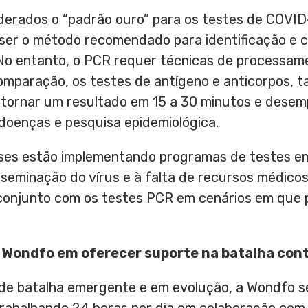
derados o “padrão ouro” para os testes de COVID
ser o método recomendado para identificação e c
No entanto, o PCR requer técnicas de processame
comparação, os testes de antígeno e anticorpos,
etornar um resultado em 15 a 30 minutos e desem
e doenças e pesquisa epidemiológica.
ses estão implementando programas de testes e
isseminação do vírus e à falta de recursos médicos
onjunto com os testes PCR em cenários em que 
 Wondfo em oferecer suporte na batalha con
e batalha emergente e em evolução, a Wondfo se