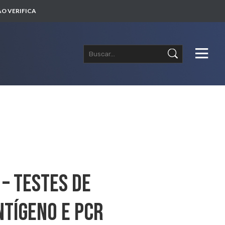
O VERIFICA
– Testes De
ntígeno E PCR