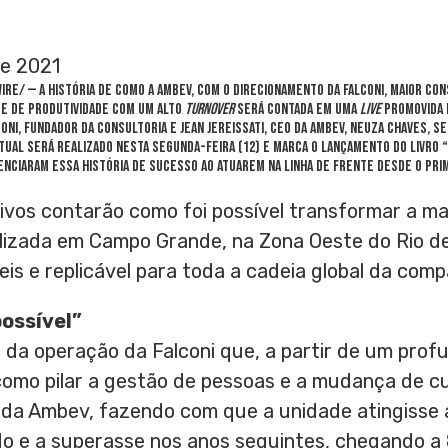
de 2021
wire/ — A história de como a Ambev, com o direcionamento da Falconi, maior con
ice de produtividade com um alto
turnover
será contada em uma
live
promovida p
coni
, Fundador da Consultoria e
Jean Jereissati
, CEO da Ambev,
Neuza Chaves
, S
irtual será realizado nesta segunda-feira (12) e marca o lançamento do livro “
venciaram essa história de sucesso ao atuarem na linha de frente desde o prim
ivos contarão como foi possível transformar a ma
alizada em Campo Grande, na
Zona Oeste
do
Rio d
is e replicável para toda a cadeia global da comp
possível”
s da operação da Falconi que, a partir de um pro
omo pilar a gestão de pessoas e a mudança de cu
da Ambev, fazendo com que a unidade atingisse 
o e a superasse nos anos seguintes, chegando a