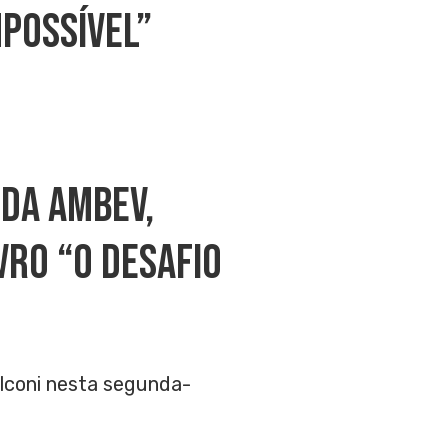
mpossível”
 Da Ambev,
vro “O Desafio
alconi nesta segunda-