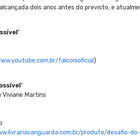
 alcançada dois anos antes do previsto, e atualm
ssível’
ww.youtube.com.br/falconioficial
)
ossível’
e
Viviane Martins
o
ww.livrariavanguarda.com.br/produto/desafio-do