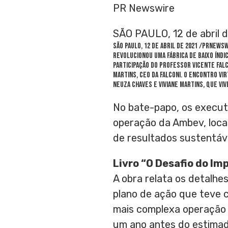
PR Newswire
SÃO PAULO, 12 de abril 
SÃO PAULO, 12 de abril de 2021 /PRNews
revolucionou uma fábrica de baixo índ
participação do Professor
Vicente Fal
Martins
, CEO da Falconi. O encontro v
Neuza Chaves
e
Viviane Martins
, que vi
No bate-papo, os execut
operação da Ambev, loc
de resultados sustentáve
Livro “O Desafio do Im
A obra relata os detalhe
plano de ação que teve c
mais complexa operação 
um ano antes do estimad