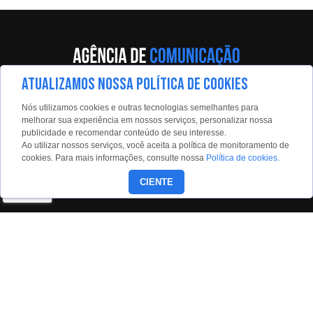
ATUALIZAMOS NOSSA POLÍTICA DE COOKIES
Av. Eng. Caetano Álvares, 55 - 5º andar
Nós utilizamos cookies e outras tecnologias semelhantes para
Limão, São Paulo, 02598-900
melhorar sua experiência em nossos serviços, personalizar nossa
publicidade e recomendar conteúdo de seu interesse.
Contato:
Ao utilizar nossos serviços, você aceita a política de monitoramento de
estadaoconteudo@estadao.com
cookies. Para mais informações, consulte nossa
Política de cookies
.
(11)99350-0439
CIENTE
Siga nossas redes: