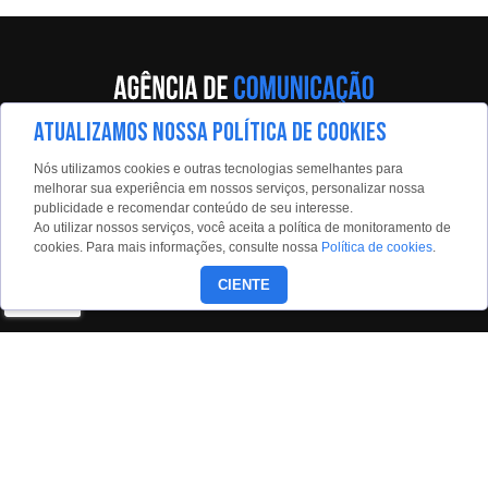
ATUALIZAMOS NOSSA POLÍTICA DE COOKIES
Av. Eng. Caetano Álvares, 55 - 5º andar
Nós utilizamos cookies e outras tecnologias semelhantes para
Limão, São Paulo, 02598-900
melhorar sua experiência em nossos serviços, personalizar nossa
publicidade e recomendar conteúdo de seu interesse.
Contato:
Ao utilizar nossos serviços, você aceita a política de monitoramento de
estadaoconteudo@estadao.com
cookies. Para mais informações, consulte nossa
Política de cookies
.
(11)99350-0439
CIENTE
Siga nossas redes: