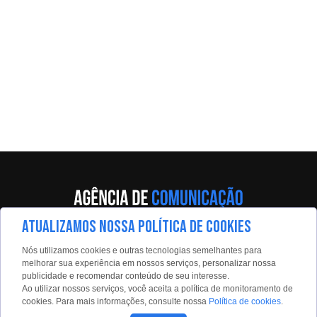
ATUALIZAMOS NOSSA POLÍTICA DE COOKIES
Av. Eng. Caetano Álvares, 55 - 5º andar
Nós utilizamos cookies e outras tecnologias semelhantes para
Limão, São Paulo, 02598-900
melhorar sua experiência em nossos serviços, personalizar nossa
publicidade e recomendar conteúdo de seu interesse.
Contato:
Ao utilizar nossos serviços, você aceita a política de monitoramento de
estadaoconteudo@estadao.com
cookies. Para mais informações, consulte nossa
Política de cookies
.