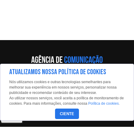
ATUALIZAMOS NOSSA POLÍTICA DE COOKIES
Av. Eng. Caetano Álvares, 55 - 5º andar
Nós utilizamos cookies e outras tecnologias semelhantes para
Limão, São Paulo, 02598-900
melhorar sua experiência em nossos serviços, personalizar nossa
publicidade e recomendar conteúdo de seu interesse.
Contato:
Ao utilizar nossos serviços, você aceita a política de monitoramento de
estadaoconteudo@estadao.com
cookies. Para mais informações, consulte nossa
Política de cookies
.
(11)99350-0439
CIENTE