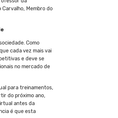
rofessor da
o Carvalho
, Membro do
de
a sociedade. Como
que cada vez mais vai
petitivas e deve se
sionais no mercado de
ual para treinamentos,
tir do próximo ano,
irtual antes da
ncia é que esta