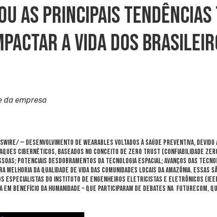
cou As Principais Tendências
mpactar A Vida Dos Brasilei
e da empresa
wire/ — Desenvolvimento de wearables voltados à saúde preventiva, devido a
aques cibernéticos, baseados no conceito de Zero Trust (Confiabilidade Zer
ssoas; potenciais desdobramentos da tecnologia espacial; avanços das tecnolo
a melhoria da qualidade de vida das comunidades locais da Amazônia. Essas s
s especialistas do Instituto de Engenheiros Eletricistas e Eletrônicos (IEEE
a em benefício da humanidade – que participaram de debates na Futurecom, qu