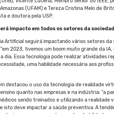
 (UnB),
Vicente Lucena
, Membro Sênior do IEEE, p
o Amazonas (UFAM) e
Tereza Cristina Melo de Brit
ista e doutora pela USP.
l terá impacto em todos os setores da socieda
cia Artificial seguirá impactando vários setores d
, “em 2023, tivemos um boom muito grande da IA, 
a dia. Essa tecnologia pode realizar atividades re
cessidade, uma habilidade necessária aos profis
 destacou o uso da tecnologia de realidade virt
 ensino quanto nas empresas e na indústria: “a par
dicos sendo treinados e utilizando a realidade v
, e isto deve impactar a saúde preventiva. A tendê