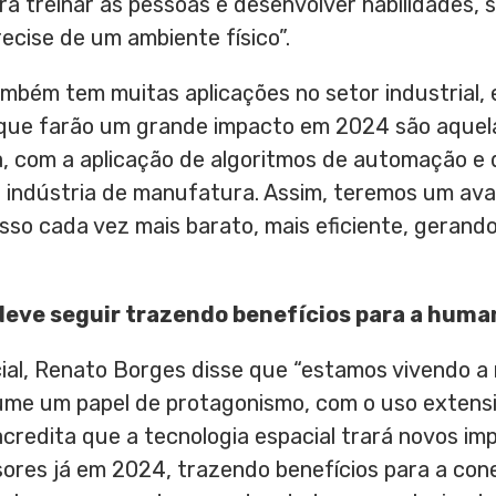
ra treinar as pessoas e desenvolver habilidades,
cise de um ambiente físico”.
 também tem muitas aplicações no setor industrial
s que farão um grande impacto em 2024 são aquel
a, com a aplicação de algoritmos de automação e de
à indústria de manufatura. Assim, teremos um av
so cada vez mais barato, mais eficiente, gerand
 deve seguir trazendo benefícios para a hum
ial,
Renato Borges
disse que “estamos vivendo a 
sume um papel de protagonismo, com o uso exten
 acredita que a tecnologia espacial trará novos im
res já em 2024, trazendo benefícios para a cone