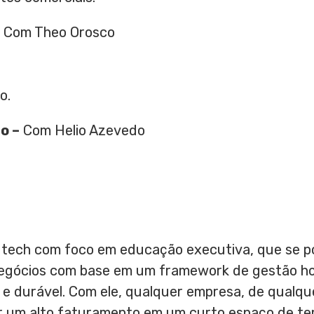
–
Com Theo Orosco
o.
o –
Com Helio Azevedo
tech com foco em educação executiva, que se p
egócios com base em um framework de gestão ho
 e durável. Com ele, qualquer empresa, de qualq
ar um alto faturamento em um curto espaço de t