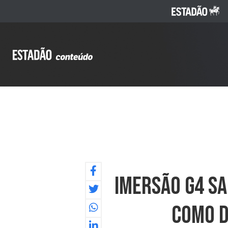
Imersão G4 S
Como D