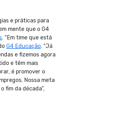
as e práticas para
o em mente que o G4
s
. “Em time que está
 do
G4 Educação
. “Já
endas e fizemos agora
tido e têm mais
rar, é promover o
empregos. Nossa meta
 o fim da década”,