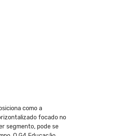
osiciona como a
rizontalizado focado no
uer segmento, pode se
empo. O G4 Educação