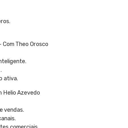
ros.
–
Com Theo Orosco
teligente.
.
 ativa.
 Helio Azevedo
e vendas.
canais.
tes comerciais.