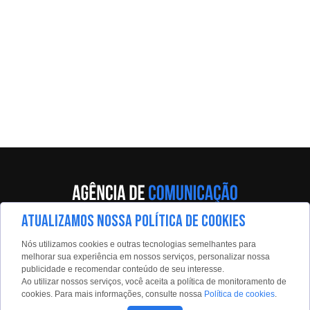
ATUALIZAMOS NOSSA POLÍTICA DE COOKIES
Av. Eng. Caetano Álvares, 55 - 5º andar
Nós utilizamos cookies e outras tecnologias semelhantes para
Limão, São Paulo, 02598-900
melhorar sua experiência em nossos serviços, personalizar nossa
publicidade e recomendar conteúdo de seu interesse.
Contato:
Ao utilizar nossos serviços, você aceita a política de monitoramento de
estadaoconteudo@estadao.com
cookies. Para mais informações, consulte nossa
Política de cookies
.