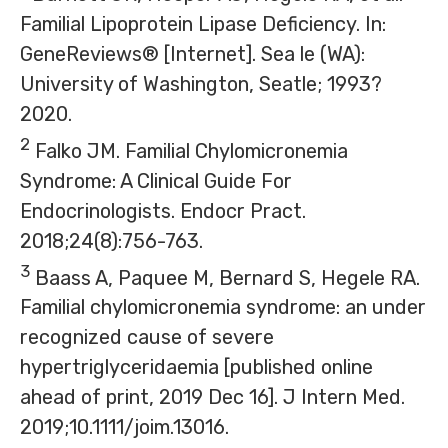
Familial Lipoprotein Lipase Deficiency. In:
GeneReviews® [Internet]. Sea le (WA):
University of Washington
, Seatle; 1993?
2020.
2
Falko JM. Familial Chylomicronemia
Syndrome: A Clinical Guide For
Endocrinologists. Endocr Pract.
2018;24(8):756-763.
3
Baass A, Paquee M, Bernard S, Hegele RA.
Familial chylomicronemia syndrome: an under
recognized cause of severe
hypertriglyceridaemia [published online
ahead of print, 2019 Dec 16]. J Intern Med.
2019;10.1111/joim.13016.