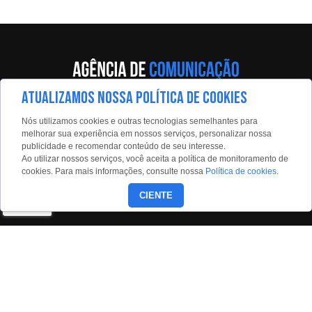
ATUALIZAMOS NOSSA POLÍTICA DE COOKIES
Av. Eng. Caetano Álvares, 55 - 5º andar
Nós utilizamos cookies e outras tecnologias semelhantes para
Limão, São Paulo, 02598-900
melhorar sua experiência em nossos serviços, personalizar nossa
publicidade e recomendar conteúdo de seu interesse.
Contato:
Ao utilizar nossos serviços, você aceita a política de monitoramento de
estadaoconteudo@estadao.com
cookies. Para mais informações, consulte nossa
Política de cookies
.
(11)99350-0439
CIENTE
Siga nossas redes: