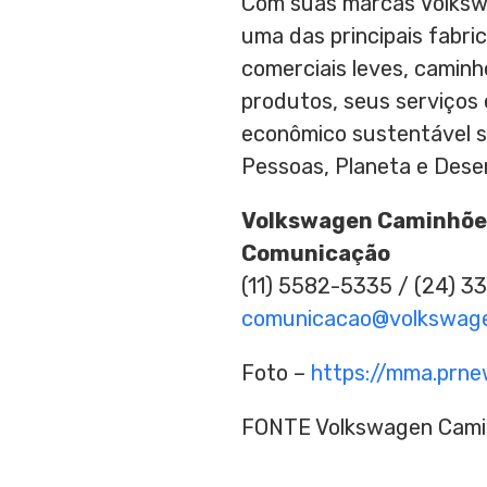
Com suas marcas Volkswa
uma das principais fabri
comerciais leves, caminh
produtos, seus serviços 
econômico sustentável se
Pessoas, Planeta e Dese
Volkswagen Caminhões
Comunicação
(11) 5582-5335 / (24) 3
comunicacao@volkswage
Foto –
https://mma.prne
FONTE Volkswagen Cami