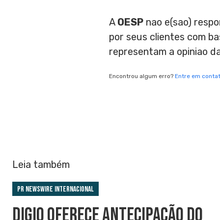
A
OESP
nao e(sao) respo
por seus clientes com b
representam a opiniao d
Encontrou algum erro?
Entre em conta
Leia também
PR Newswire Internacional
DIGIO OFERECE ANTECIPAÇÃO DO