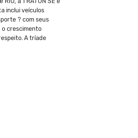
e RIO, a TRATON SE é
 inclui veículos
sporte ? com seus
, o crescimento
espeito. A tríade