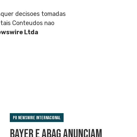
aisquer decisoes tomadas
 tais Conteudos nao
ewswire Ltda
PR Newswire Internacional
BAYER E ABAG ANUNCIAM