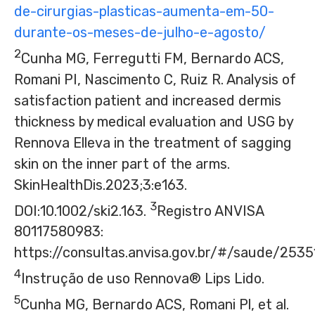
de-cirurgias-plasticas-aumenta-em-50-
durante-os-meses-de-julho-e-agosto/
2
Cunha MG, Ferregutti FM, Bernardo ACS,
Romani PI, Nascimento C, Ruiz R. Analysis of
satisfaction patient and increased dermis
thickness by medical evaluation and USG by
Rennova Elleva in the treatment of sagging
skin on the inner part of the arms.
SkinHealthDis.2023;3:e163.
3
DOI:10.1002/ski2.163.
Registro ANVISA
80117580983:
https://consultas.anvisa.gov.br/#/saude/25
4
Instrução de uso Rennova® Lips Lido.
5
Cunha MG, Bernardo ACS, Romani Pl, et al.