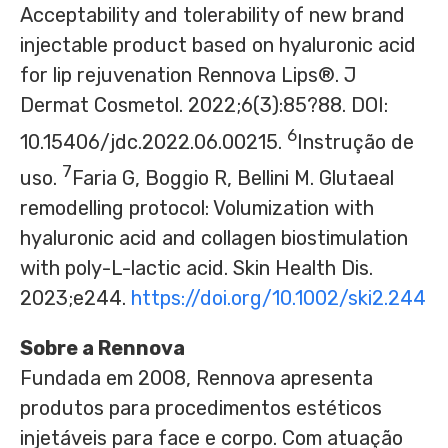
Acceptability and tolerability of new brand
injectable product based on hyaluronic acid
for lip rejuvenation Rennova Lips®. J
Dermat Cosmetol. 2022;6(3):85?88. DOI:
6
10.15406/jdc.2022.06.00215.
Instrução de
7
uso.
Faria G, Boggio R, Bellini M. Glutaeal
remodelling protocol: Volumization with
hyaluronic acid and collagen biostimulation
with poly-L-lactic acid. Skin Health Dis.
2023;e244.
https://doi.org/10.1002/ski2.244
Sobre a Rennova
Fundada em 2008, Rennova apresenta
produtos para procedimentos estéticos
injetáveis para face e corpo. Com atuação