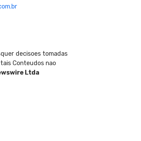
com.br
aisquer decisoes tomadas
 tais Conteudos nao
ewswire Ltda