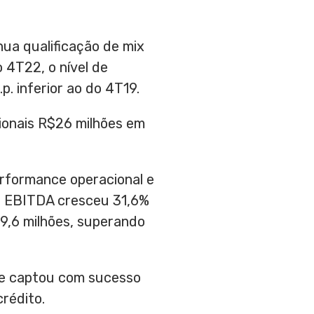
nua qualificação de mix
 4T22, o nível de
. inferior ao do 4T19.
ionais
R$26
milhões em
rformance operacional e
 o EBITDA cresceu 31,6%
9,6
milhões, superando
ae captou com sucesso
rédito.