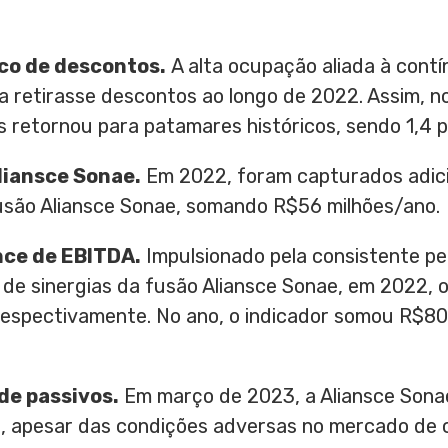
co de descontos.
A alta ocupação aliada à contí
 retirasse descontos ao longo de 2022. Assim, no
 retornou para patamares históricos, sendo 1,4 p.p
liansce Sonae.
Em 2022, foram capturados adic
fusão Aliansce Sonae, somando
R$56
milhões/ano.
nce de EBITDA.
Impulsionado pela consistente pe
a de sinergias da fusão Aliansce Sonae, em 2022,
 respectivamente. No ano, o indicador somou
R$80
de passivos.
Em março de 2023, a Aliansce Son
, apesar das condições adversas no mercado de c