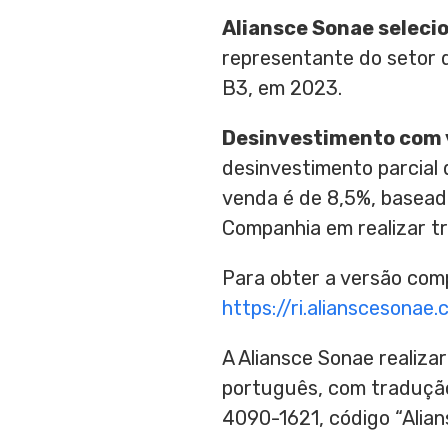
Aliansce Sonae seleci
representante do setor d
B3, em 2023.
Desinvestimento com v
desinvestimento parcial 
venda é de 8,5%, basead
Companhia em realizar tr
Para obter a versão com
https://ri.alianscesonae.
A Aliansce Sonae realiz
português, com tradução 
4090-1621, código “Alian