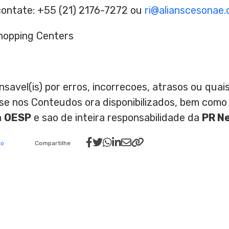
contate: +55 (21) 2176-7272 ou
ri@alianscesonae.
hopping Centers
nsavel(is) por erros, incorrecoes, atrasos ou qu
ase nos Conteudos ora disponibilizados, bem como
a
OESP
e sao de inteira responsabilidade da
PR N
to
Compartilhe