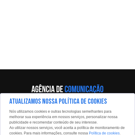
ATUALIZAMOS NOSSA POLÍTICA DE COOKIES
Av. Eng. Caetano Álvares, 55 - 5º andar
Nós utilizamos cookies e outras tecnologias semelhantes para
Limão, São Paulo, 02598-900
melhorar sua experiência em nossos serviços, personalizar nossa
publicidade e recomendar conteúdo de seu interesse.
Contato:
Ao utilizar nossos serviços, você aceita a política de monitoramento de
estadaoconteudo@estadao.com
cookies. Para mais informações, consulte nossa
Política de cookies
.