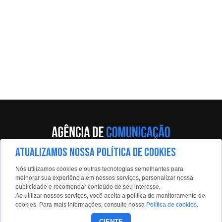
ATUALIZAMOS NOSSA POLÍTICA DE COOKIES
Av. Eng. Caetano Álvares, 55 - 5º andar
Nós utilizamos cookies e outras tecnologias semelhantes para
Limão, São Paulo, 02598-900
melhorar sua experiência em nossos serviços, personalizar nossa
publicidade e recomendar conteúdo de seu interesse.
Contato:
Ao utilizar nossos serviços, você aceita a política de monitoramento de
estadaoconteudo@estadao.com
cookies. Para mais informações, consulte nossa
Política de cookies
.
(11)99350-0439
CIENTE