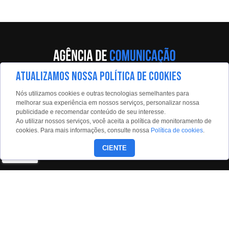
ATUALIZAMOS NOSSA POLÍTICA DE COOKIES
Av. Eng. Caetano Álvares, 55 - 5º andar
Nós utilizamos cookies e outras tecnologias semelhantes para
Limão, São Paulo, 02598-900
melhorar sua experiência em nossos serviços, personalizar nossa
publicidade e recomendar conteúdo de seu interesse.
Contato:
Ao utilizar nossos serviços, você aceita a política de monitoramento de
estadaoconteudo@estadao.com
cookies. Para mais informações, consulte nossa
Política de cookies
.
(11)99350-0439
CIENTE
Siga nossas redes: