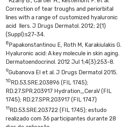
Rzany B., Cartier H., Kestemont P. et al.
Correction of tear troughs and periorbital
lines with a range of customized hyaluronic
acid llers. J Drugs Dermatol. 2012; 2(1)
(Suppl):s27-34.
8
Papakonstantinou E, Roth M, Karakiulakis G.
Hyaluronic acid: A key molecule in skin aging.
Dermatoendocrinol. 2012
Jul 1
;4(3):253-8.
9
Gubanova EI et al. J Drugs Dermatol 2015.
10
RD.53.SRE.203896 (FIL 1745);
RD.27.SPR.203917 Hydration_CeraV (FIL
1745); RD.27.SPR.203917 (FIL 1747)
11
RD.53.SRE.203722 (FIL 1745); estudo
realizado com 36 participantes durante 28
dias de aplicação