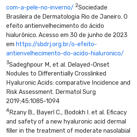
2
com-a-pele-no-inverno/
Sociedade
Brasileira de Dermatologia Rio de Janeiro. O
efeito antienvelhecimento do ácido
hialurônico. Acesso em 30 de junho de 2023
em
https://sbdrj.org.br/o-efeito-
antienvelhecimento-do-acido-hialuronico/
3
Sadeghpour M, et al. Delayed-Onset
Nodules to Differentially Crosslinked
Hyaluronic Acids: comparative Incidence and
Risk Assessment. Dermatol Surg
2019;45:1085-1094
4
Rzany B., Bayerl C., Bodokh I. et al. Eficacy
and safety of a new hyaluronic acid dermal
filler in the treatment of moderate nasolabial