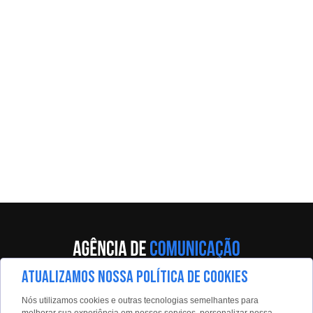
ATUALIZAMOS NOSSA POLÍTICA DE COOKIES
Av. Eng. Caetano Álvares, 55 - 5º andar
Nós utilizamos cookies e outras tecnologias semelhantes para
Limão, São Paulo, 02598-900