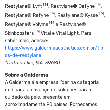
TM
TM
Restylane® Lyft
, Restylane® Defyne
,
TM
TM
Restylane® Refyne
, Restylane® Kysse
,
TM
Restylane® Volyme
e Restylane®
TM
Skinboosters
Vital e
Vital Light
. Para
saber mais, acesse:
https://www.galdermaaesthetics.com.br/tip
os-de-restylane
*Data on file, MA-39680.
Sobre a Galderma
A Galderma é a empresa líder na categoria
dedicada ao avanço de soluções para o
cuidado da pele, presente em
aproximadamente 90 países. Fornecemos