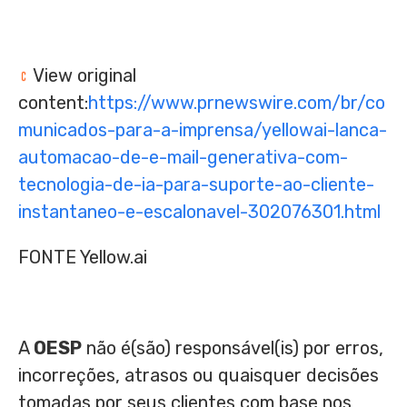
View original
content:
https://www.prnewswire.com/br/co
municados-para-a-imprensa/yellowai-lanca-
automacao-de-e-mail-generativa-com-
tecnologia-de-ia-para-suporte-ao-cliente-
instantaneo-e-escalonavel-302076301.html
FONTE Yellow.ai
A
OESP
não é(são) responsável(is) por erros,
incorreções, atrasos ou quaisquer decisões
tomadas por seus clientes com base nos